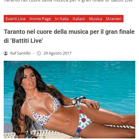
Eventi Live
Home Page
In Italia
Italiani
Musica
Stranieri
Taranto nel cuore della musica per il gran finale
di ‘Battiti Live’
Raf Santillo
-
29 Agosto 2017