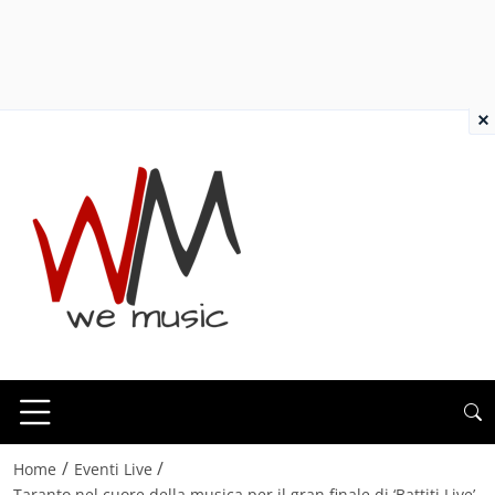
×
/
/
Home
Eventi Live
Taranto nel cuore della musica per il gran finale di ‘Battiti Live’