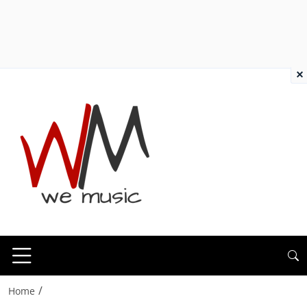
×
/
Home