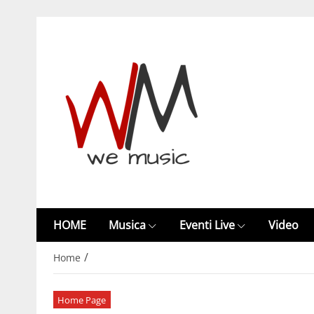
HOME
Musica
Eventi Live
Video
/
Home
Home Page