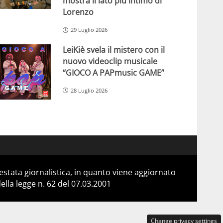
mostra il lato più intimo di
Lorenzo
29 Luglio 2026
LeiKiè svela il mistero con il
nuovo videoclip musicale
“GIOCO A PAPmusic GAME”
28 Luglio 2026
stata giornalistica, in quanto viene aggiornato
lla legge n. 62 del 07.03.2001
Change privacy settings