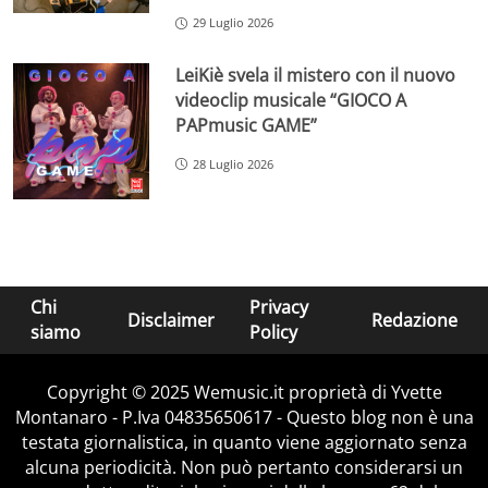
29 Luglio 2026
LeiKiè svela il mistero con il nuovo
videoclip musicale “GIOCO A
PAPmusic GAME”
28 Luglio 2026
Chi
Privacy
Disclaimer
Redazione
siamo
Policy
Copyright © 2025 Wemusic.it proprietà di Yvette
Montanaro - P.Iva 04835650617 - Questo blog non è una
testata giornalistica, in quanto viene aggiornato senza
alcuna periodicità. Non può pertanto considerarsi un