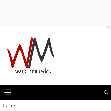
×
/
Home