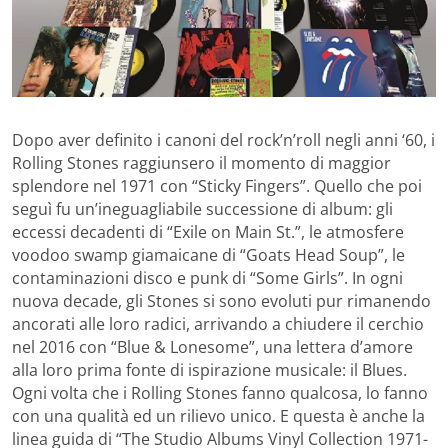
Dopo aver definito i canoni del rock’n’roll negli anni ‘60, i
Rolling Stones raggiunsero il momento di maggior
splendore nel 1971 con “Sticky Fingers”. Quello che poi
seguì fu un’ineguagliabile successione di album: gli
eccessi decadenti di “Exile on Main St.”, le atmosfere
voodoo swamp giamaicane di “Goats Head Soup”, le
contaminazioni disco e punk di “Some Girls”. In ogni
nuova decade, gli Stones si sono evoluti pur rimanendo
ancorati alle loro radici, arrivando a chiudere il cerchio
nel 2016 con “Blue & Lonesome”, una lettera d’amore
alla loro prima fonte di ispirazione musicale: il Blues.
Ogni volta che i Rolling Stones fanno qualcosa, lo fanno
con una qualità ed un rilievo unico. E questa è anche la
linea guida di “The Studio Albums Vinyl Collection 1971-