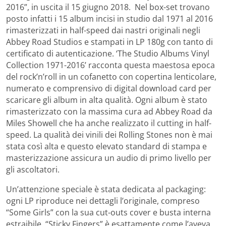
2016”, in uscita il 15 giugno 2018. Nel box-set trovano
posto infatti i 15 album incisi in studio dal 1971 al 2016
rimasterizzati in half-speed dai nastri originali negli
Abbey Road Studios e stampati in LP 180g con tanto di
certificato di autenticazione. ‘The Studio Albums Vinyl
Collection 1971-2016’ racconta questa maestosa epoca
del rock’n’roll in un cofanetto con copertina lenticolare,
numerato e comprensivo di digital download card per
scaricare gli album in alta qualità. Ogni album è stato
rimasterizzato con la massima cura ad Abbey Road da
Miles Showell che ha anche realizzato il cutting in half-
speed. La qualità dei vinili dei Rolling Stones non è mai
stata così alta e questo elevato standard di stampa e
masterizzazione assicura un audio di primo livello per
gli ascoltatori.
Un’attenzione speciale è stata dedicata al packaging:
ogni LP riproduce nei dettagli l’originale, compreso
“Some Girls” con la sua cut-outs cover e busta interna
estraibile. “Sticky Fingers” è esattamente come l’aveva