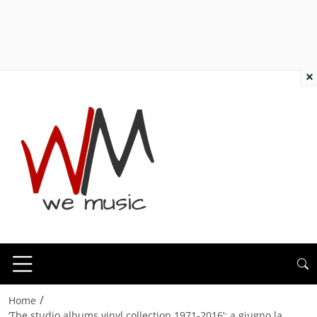
×
/
Home
‘The studio albums vinyl collection 1971-2016’: a giugno la