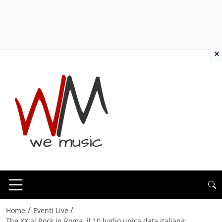
×
/
/
Home
Eventi Live
The XX al Rock in Roma, il 10 luglio unica data italiana: