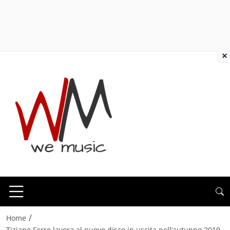
×
/
Home
Tiziano Ferro lavora al nuovo disco in uscita nell’autunno 2019