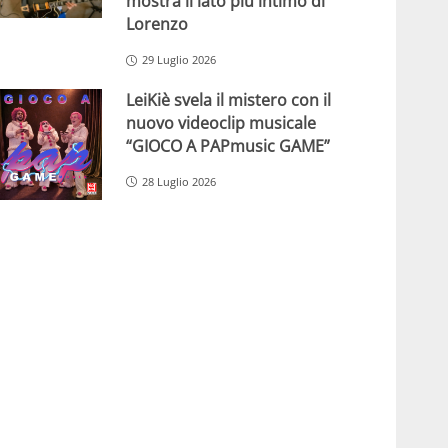
mostra il lato più intimo di
Lorenzo
29 Luglio 2026
LeiKiè svela il mistero con il
nuovo videoclip musicale
“GIOCO A PAPmusic GAME”
28 Luglio 2026