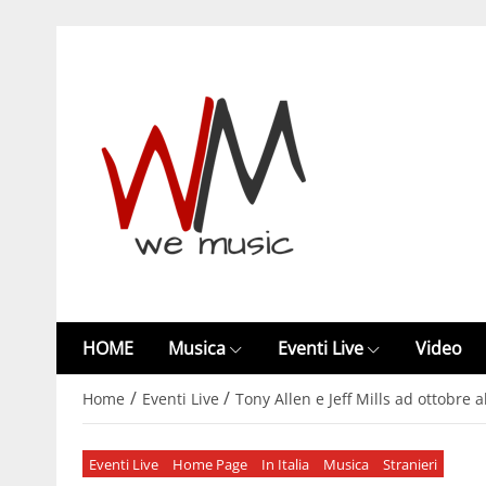
HOME
Musica
Eventi Live
Video
/
/
Home
Eventi Live
Tony Allen e Jeff Mills ad ottobre 
Eventi Live
Home Page
In Italia
Musica
Stranieri