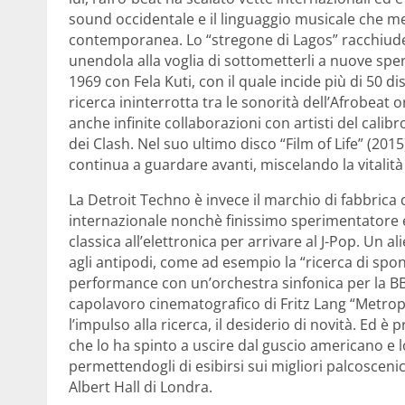
sound occidentale e il linguaggio musicale che m
contemporanea. Lo “stregone di Lagos” racchiude la
unendola alla voglia di sottometterli a nuove sp
1969 con Fela Kuti, con il quale incide più di 50 d
ricerca ininterrotta tra le sonorità dell’Afrobeat
anche infinite collaborazioni con artisti del cal
dei Clash. Nel suo ultimo disco “Film of Life” (201
continua a guardare avanti, miscelando la vitalità 
La Detroit Techno è invece il marchio di fabbrica di
internazionale nonchè finissimo sperimentatore e 
classica all’elettronica per arrivare al J-Pop. Un
agli antipodi, come ad esempio la “ricerca di spon
performance con un’orchestra sinfonica per la BBC
capolavoro cinematografico di Fritz Lang “Metro
l’impulso alla ricerca, il desiderio di novità. Ed è 
che lo ha spinto a uscire dal guscio americano e l
permettendogli di esibirsi sui migliori palcosceni
Albert Hall di Londra.