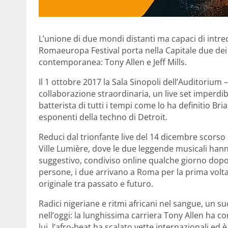
L’unione di due mondi distanti ma capaci di intre
Romaeuropa Festival porta nella Capitale due dei
contemporanea: Tony Allen e Jeff Mills.
Il 1 ottobre 2017 la Sala Sinopoli dell’Auditorium 
collaborazione straordinaria, un live set imperdibi
batterista di tutti i tempi come lo ha definitio Br
esponenti della techno di Detroit.
Reduci dal trionfante live del 14 dicembre scorso 
Ville Lumière, dove le due leggende musicali han
suggestivo, condiviso online qualche giorno dopo d
persone, i due arrivano a Roma per la prima volt
originale tra passato e futuro.
Radici nigeriane e ritmi africani nel sangue, un 
nell’oggi: la lunghissima carriera Tony Allen ha co
lui, l’afro-beat ha scalato vette internazionali ed 