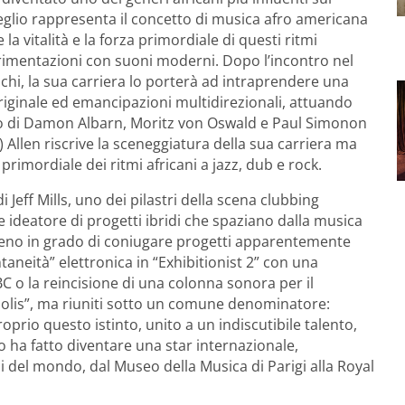
eglio rappresenta il concetto di musica afro americana
 vitalità e la forza primordiale di questi ritmi
erimentazioni con suoni moderni. Dopo l’incontro nel
ischi, la sua carriera lo porterà ad intraprendere una
 originale ed emancipazioni multidirezionali, attuando
ibro di Damon Albarn, Moritz von Oswald e Paul Simonon
5) Allen riscrive la sceneggiatura della sua carriera ma
primordiale dei ritmi africani a jazz, dub e rock.
 Jeff Mills, uno dei pilastri della scena clubbing
ideatore di progetti ibridi che spaziano dalla musica
 alieno in grado di coniugare progetti apparentemente
taneità” elettronica in “Exhibitionist 2” con una
 o la reincisione di una colonna sonora per il
polis”, ma riuniti sotto un comune denominatore:
proprio questo istinto, unito a un indiscutibile talento,
o ha fatto diventare una star internazionale,
ci del mondo, dal Museo della Musica di Parigi alla Royal