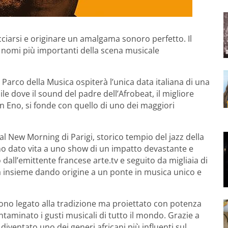
cciarsi e originare un amalgama sonoro perfetto. Il
 nomi più importanti della scena musicale
– Parco della Musica ospiterà l’unica data italiana di una
le dove il sound del padre dell’Afrobeat, il migliore
ian Eno, si fonde con quello di uno dei maggiori
al New Morning di Parigi, storico tempio del jazz della
no dato vita a uno show di un impatto devastante e
all’emittente francese arte.tv e seguito da migliaia di
a insieme dando origine a un ponte in musica unico e
suono legato alla tradizione ma proiettato con potenza
ntaminato i gusti musicali di tutto il mondo. Grazie a
è diventato uno dei generi africani più influenti sul