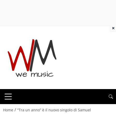
×
/
Home
“Tra un anno” è il nuovo singolo di Samuel