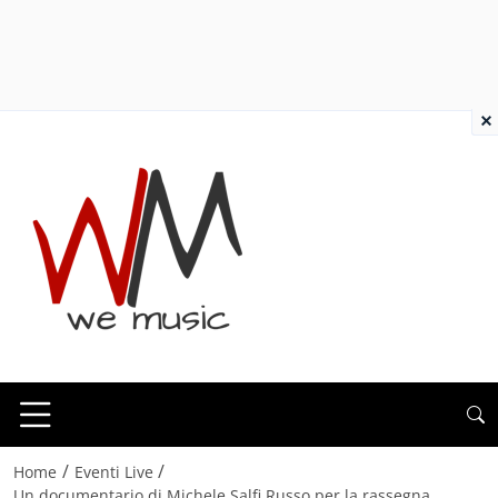
×
/
/
Home
Eventi Live
Un documentario di Michele Salfi Russo per la rassegna