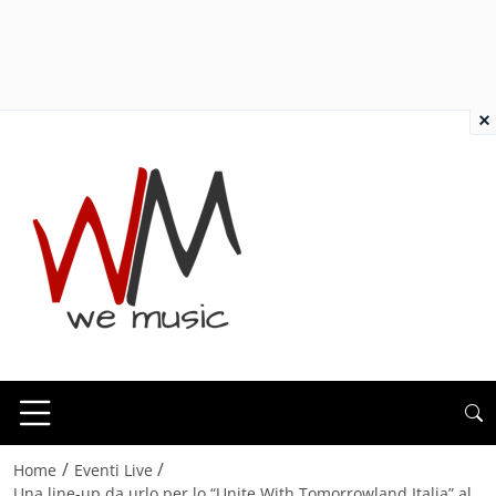
×
/
/
Home
Eventi Live
Una line-up da urlo per lo “Unite With Tomorrowland Italia” al