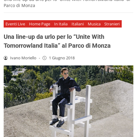
Parco di Monza
Eventi Live
Home Page
In Italia
Italiani
Musica
Stranieri
Una line-up da urlo per lo “Unite With
Tomorrowland Italia” al Parco di Monza
Ivano Moriello
-
1 Giugno 2018