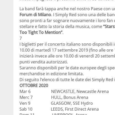
La band farà tappa anche nel nostro Paese con un
Forum di Milano
. I Simply Red sono una delle ban
sono pronti a far sognare nuovamente i loro fan c
stellare e fatto la storia della musica, come
“Stars
Too Tight To Mention”
.
7
I biglietti per il concerto italiano sono disponibili
10.00 di martedì 17 settembre 2019 (fino alle ore 
inizierà invece alle ore 10.00 di venerdì 20 sette
punti vendita autorizzati.
Saranno disponibili per le date europee degli spec
merchandise in edizione limitata.
Di seguito l’elenco di tutte le date dei Simply Red 
OTTOBRE 2020
Mar 6 NEWCASTLE, Newcastle Arena
Merc 7 HULL, Bonus Arena
Ven 9 GLASGOW, SSE Hydro
Sab 10 LEEDS, First Direct Arena
Dom 11 LIVERPOOL, Arena