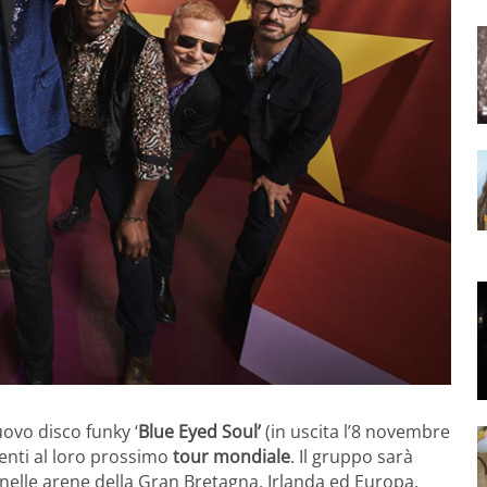
ovo disco funky ‘
Blue Eyed Soul’
(in uscita l’8 novembre
renti al loro prossimo
tour mondiale
. Il gruppo sarà
 nelle arene della Gran Bretagna, Irlanda ed Europa.