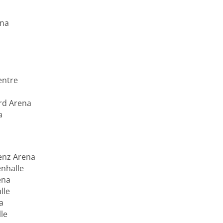
na
ntre
d Arena
a
z Arena
halle
ena
le
a
le