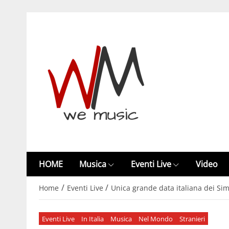
HOME
Musica
Eventi Live
Video
/
/
Home
Eventi Live
Unica grande data italiana dei S
Eventi Live
In Italia
Musica
Nel Mondo
Stranieri