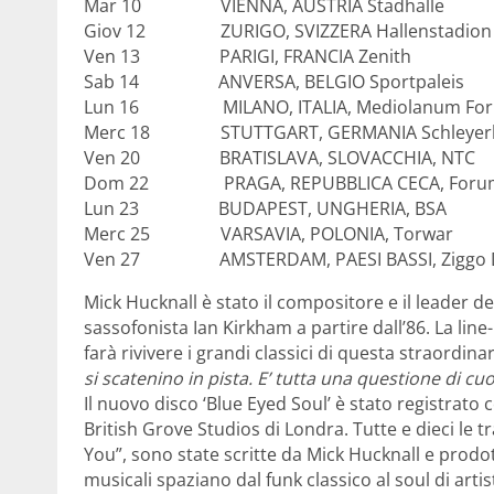
Mar 10 VIENNA, AUSTRIA Stadhalle
Giov 12 ZURIGO, SVIZZERA Hallenstadion
Ven 13 PARIGI, FRANCIA Zenith
Sab 14 ANVERSA, BELGIO Sportpaleis
Lun 16 MILANO, ITALIA, Mediolanum Fo
Merc 18 STUTTGART, GERMANIA Schleyerh
Ven 20 BRATISLAVA, SLOVACCHIA, NTC
Dom 22 PRAGA, REPUBBLICA CECA, Forum 
Lun 23 BUDAPEST, UNGHERIA, BSA
Merc 25 VARSAVIA, POLONIA, Torwar
Ven 27 AMSTERDAM, PAESI BASSI, Ziggo
Mick Hucknall è stato il compositore e il leader de
sassofonista Ian Kirkham a partire dall’86. La line
farà rivivere i grandi classici di questa straordina
si scatenino in pista. E’ tutta una questione di cu
Il nuovo disco ‘Blue Eyed Soul’ è stato registrato 
British Grove Studios di Londra. Tutte e dieci le t
You”, sono state scritte da Mick Hucknall e prodot
musicali spaziano dal funk classico al soul di arti