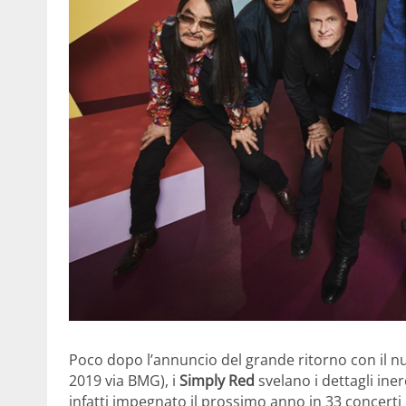
Poco dopo l’annuncio del grande ritorno con il nu
2019 via BMG), i
Simply Red
svelano i dettagli ine
infatti impegnato il prossimo anno in 33 concerti