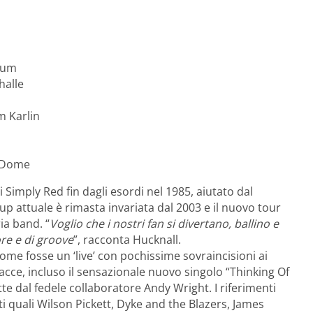
rum
alle
Karlin
 Dome
i Simply Red fin dagli esordi nel 1985, aiutato dal
-up attuale è rimasta invariata dal 2003 e il nuovo tour
ria band. “
Voglio che i nostri fan si divertano, ballino e
ore e di groove
”, racconta Hucknall.
come fosse un ‘live’ con pochissime sovraincisioni ai
racce, incluso il sensazionale nuovo singolo “Thinking Of
te dal fedele collaboratore Andy Wright. I riferimenti
sti quali Wilson Pickett, Dyke and the Blazers, James