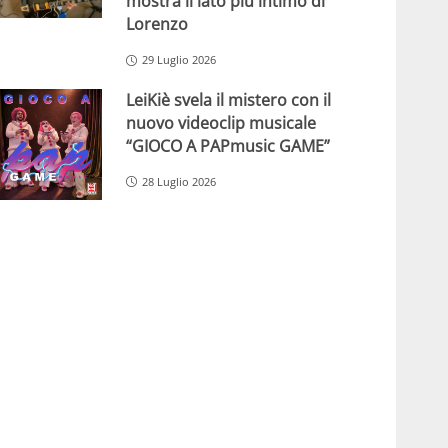
mostra il lato più intimo di
Lorenzo
29 Luglio 2026
LeiKiè svela il mistero con il
nuovo videoclip musicale
“GIOCO A PAPmusic GAME”
28 Luglio 2026