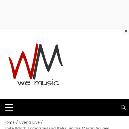
×
/
/
Home
Eventi Live
Unite Whith Tomorrowland Italia, anche Martin Solveig