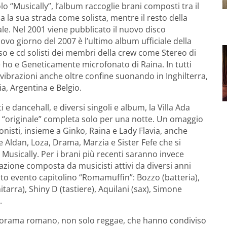
o “Musically”, l’album raccoglie brani composti tra il
ia la sua strada come solista, mentre il resto della
le. Nel 2001 viene pubblicato il nuovo disco
vo giorno del 2007 è l’ultimo album ufficiale della
o e cd solisti dei membri della crew come Stereo di
e ho e Geneticamente microfonato di Raina. In tutti
e vibrazioni anche oltre confine suonando in Inghilterra,
ia, Argentina e Belgio.
 e dancehall, e diversi singoli e album, la Villa Ada
 “originale” completa solo per una notte. Un omaggio
onisti, insieme a Ginko, Raina e Lady Flavia, anche
 Aldan, Loza, Drama, Marzia e Sister Fefe che si
usically. Per i brani più recenti saranno invece
one composta da musicisti attivi da diversi anni
o evento capitolino “Romamuffin”: Bozzo (batteria),
arra), Shiny D (tastiere), Aquilani (sax), Simone
.
panorama romano, non solo reggae, che hanno condiviso