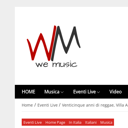
HOME
Musica
Eventi Live
Video
/
/
Home
Eventi Live
Venticinque anni di reggae, Villa 
Eventi Live
Home Page
In Italia
Italiani
Musica