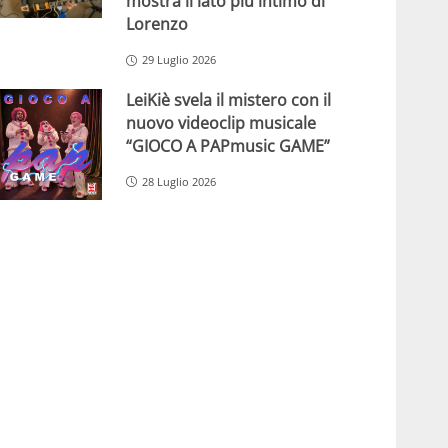
mostra il lato più intimo di
Lorenzo
29 Luglio 2026
LeiKiè svela il mistero con il
nuovo videoclip musicale
“GIOCO A PAPmusic GAME”
28 Luglio 2026