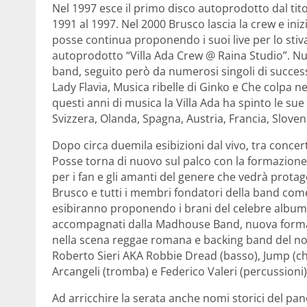
Nel 1997 esce il primo disco autoprodotto dal titol
1991 al 1997. Nel 2000 Brusco lascia la crew e iniz
posse continua proponendo i suoi live per lo stiva
autoprodotto “Villa Ada Crew @ Raina Studio”. Nuo
band, seguito però da numerosi singoli di success
Lady Flavia, Musica ribelle di Ginko e Che colpa n
questi anni di musica la Villa Ada ha spinto le su
Svizzera, Olanda, Spagna, Austria, Francia, Sloven
Dopo circa duemila esibizioni dal vivo, tra concerti
Posse torna di nuovo sul palco con la formazione
per i fan e gli amanti del genere che vedrà protag
Brusco e tutti i membri fondatori della band come
esibiranno proponendo i brani del celebre album M
accompagnati dalla Madhouse Band, nuova formazi
nella scena reggae romana e backing band del not
Roberto Sieri AKA Robbie Dread (basso), Jump (chit
Arcangeli (tromba) e Federico Valeri (percussioni)
Ad arricchire la serata anche nomi storici del 