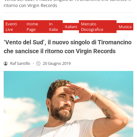
ritorno con Virgin Records
Eventi
Home
In
Mercato
Italiani
Musica
Live
Page
Italia
Discografico
‘Vento del Sud’, il nuovo singolo di Tiromancino
che sancisce il ritorno con Virgin Records
Raf Santillo
-
20 Giugno 2019