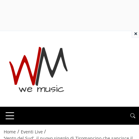
×
/
/
Home
Eventi Live
‘Vento del Sud’, il nuovo singolo di Tiromancino che sancisce il