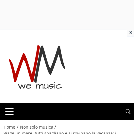
×
/
/
Home
Non solo musica
Viaggi in mare, tutti sbagliano e si rovinano la vacanza: i