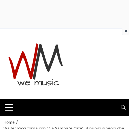
×
/
Home
Walter Ricci torna con “Na Samba ‘e Café”: il nuovo singolo che