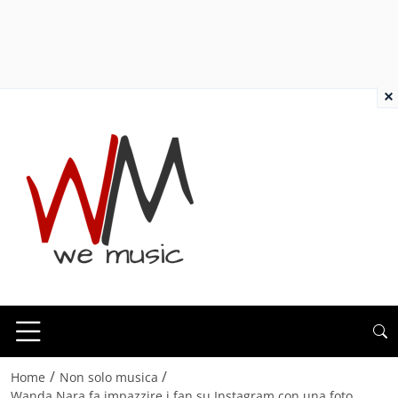
×
/
/
Home
Non solo musica
Wanda Nara fa impazzire i fan su Instagram con una foto