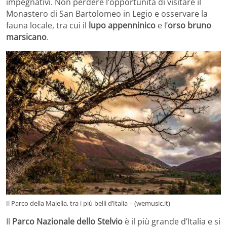
impegnativi. Non perdere l’opportunità di visitare il
Monastero di San Bartolomeo in Legio e osservare la
fauna locale, tra cui il
lupo appenninico
e l’
orso bruno
marsicano
.
Il Parco della Majella, tra i più belli d’Italia – (wemusic.it)
Il
Parco Nazionale dello Stelvio
è il più grande d’Italia e si