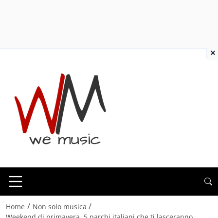
×
/
/
Home
Non solo musica
Weekend di primavera, 5 parchi italiani che ti lasceranno