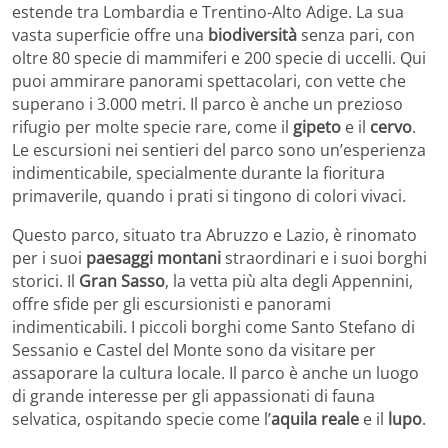
estende tra Lombardia e Trentino-Alto Adige. La sua
vasta superficie offre una
biodiversità
senza pari, con
oltre 80 specie di mammiferi e 200 specie di uccelli. Qui
puoi ammirare panorami spettacolari, con vette che
superano i 3.000 metri. Il parco è anche un prezioso
rifugio per molte specie rare, come il
gipeto
e il
cervo
.
Le escursioni nei sentieri del parco sono un’esperienza
indimenticabile, specialmente durante la fioritura
primaverile, quando i prati si tingono di colori vivaci.
Questo parco, situato tra Abruzzo e Lazio, è rinomato
per i suoi
paesaggi montani
straordinari e i suoi borghi
storici. Il
Gran Sasso
, la vetta più alta degli Appennini,
offre sfide per gli escursionisti e panorami
indimenticabili. I piccoli borghi come Santo Stefano di
Sessanio e Castel del Monte sono da visitare per
assaporare la cultura locale. Il parco è anche un luogo
di grande interesse per gli appassionati di fauna
selvatica, ospitando specie come l’
aquila reale
e il
lupo
.