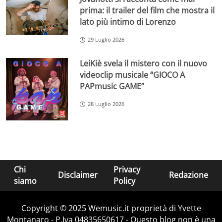
prima: il trailer del film che mostra il
lato più intimo di Lorenzo
29 Luglio 2026
LeiKiè svela il mistero con il nuovo
videoclip musicale “GIOCO A
PAPmusic GAME”
28 Luglio 2026
Chi
Privacy
Disclaimer
Redazione
siamo
Policy
Copyright © 2025 Wemusic.it proprietà di Yvette
Montanaro - P.Iva 04835650617 - Questo blog non è una