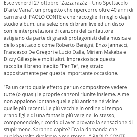
Esce venerdì 27 ottobre “Zazzarazàz – Uno Spettacolo
D’arte Varia”, un progetto che ripercorre oltre 40 anni di
carriera di PAOLO CONTE e che raccoglie il meglio dagli
studio album, una selezione di brani live ed un disco
con le interpretazioni di canzoni del cantautore
astigiano da parte di grandi protagonisti della musica e
dello spettacolo come Roberto Benigni, Enzo Jannacci,
Francesco De Gregori e Lucio Dalla, Miriam Makeba e
Dizzy Gillespie e molti altri. Impreziosisce questa
raccolta il brano inedito “Per Te”, registrato
appositamente per questa importante occasione.
“Fa un certo quale effetto per un compositore vedere
tutte (o quasi) le proprie canzoni riunite insieme. A me
non appaiono lontane quelle più antiche né vicine
quelle più recenti. Le più vecchie in ordine di tempo
erano figlie di una fantasia più vergine. Io stesso,
componendole, ricordo di aver provato la sensazione di
stupirmene. Saranno capite? Era la domanda che
qualche volta rivolgevo a me stesso…” PAOLO CONTE