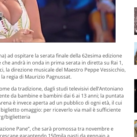
a) ad ospitare la serata finale della 62esima edizione
 che andrà in onda in prima serata in diretta su Rai 1,
ici, la direzione musicale del Maestro Peppe Vessicchio,
 la regia di Maurizio Pagnussat.
ome da tradizione, dagli studi televisivi dell’Antoniano
ente da bambine e bambini dai 6 ai 13 anni; la puntata
Arena è invece aperta ad un pubblico di ogni età, il cui
 biglietto omaggio: per riceverlo via mail è sufficiente
g/biglietteria
razione Pane”, che sarà promossa tra novembre e
ncescane garantendo 150mila pasti da gennaio a