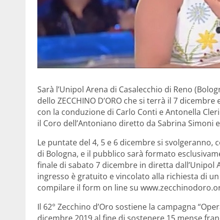
Sarà l’Unipol Arena di Casalecchio di Reno (Bologn
dello ZECCHINO D’ORO che si terrà il 7 dicembre e
con la conduzione di Carlo Conti e Antonella Cler
il Coro dell’Antoniano diretto da Sabrina Simoni e
Le puntate del 4, 5 e 6 dicembre si svolgeranno, c
di Bologna, e il pubblico sarà formato esclusivam
finale di sabato 7 dicembre in diretta dall’Unipol 
ingresso è gratuito e vincolato alla richiesta di un
compilare il form on line su www.zecchinodoro.or
Il 62° Zecchino d’Oro sostiene la campagna “Ope
dicembre 2019 al fine di sostenere 15 mense fra