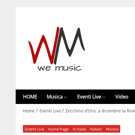
HOME
Musica
Eventi Live
Video
/
/
Home
Eventi Live
Zecchino d’Oro, a dicembre la fina
Eventi Live
Home Page
In Italia
Italiani
Musica