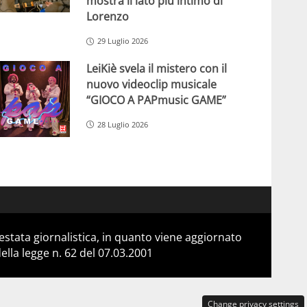
mostra il lato più intimo di
Lorenzo
29 Luglio 2026
LeiKiè svela il mistero con il
nuovo videoclip musicale
“GIOCO A PAPmusic GAME”
28 Luglio 2026
stata giornalistica, in quanto viene aggiornato
lla legge n. 62 del 07.03.2001
Change privacy settings