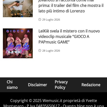
Jovanotti si racconta come mai
prima: il trailer del film che mostra il
lato più intimo di Lorenzo
29 Luglio 2026
LeiKiè svela il mistero con il nuovo
videoclip musicale “GIOCO A
PAPmusic GAME”
28 Luglio 2026
Chi
Privacy
Disclaimer
Redazione
siamo
Policy
Copyright © 2025 Wemusic.it proprietà di Yvette
Montanaro - P.Iva 04835650617 - Questo blog non è una