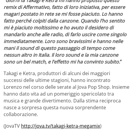
“
Giorni fa Takagi e Ketra mi hanno proposto questo
remix di Affermativo, fatto di loro iniziativa, per essere
magari postato in rete se mi fosse piaciuto. Lo hanno
fatto perché colpiti dalla canzone. Quando l’ho sentito
mi è piaciuto moltissimo e ho avuto il desidero di
mandarlo anche alle radio, di farlo uscire come singolo
immediatamente. Loro sono bravissimi e hanno nelle
mani il sound di questo passaggio di tempo come
nessun altro in Italia. Il loro sound e la mia canzone
sono un bel match, e l’effetto mi ha convinto subito.
”
Takagi e Ketra, produttori di alcuni dei maggiori
successi delle ultime stagioni, hanno incontrato
Lorenzo nel corso delle serate al Jova Pop Shop. Insieme
hanno dato vita ad un pomeriggio spericolato tra
musica e grande divertimento. Dalla stima reciproca
nasce a sorpresa questa nuova sorprendente
collaborazione.
(JovaTV
http://jova.tv/takagi-ketra-megamix
)