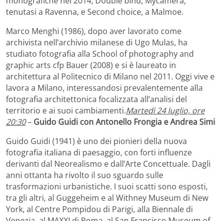
monografiche nel 2014, Double bind, Mycamera,
tenutasi a Ravenna, e Second choice, a Malmoe.
Marco Menghi (1986), dopo aver lavorato come
archivista nell’archivio milanese di Ugo Mulas, ha
studiato fotografia alla School of photography and
graphic arts cfp Bauer (2008) e si è laureato in
architettura al Politecnico di Milano nel 2011. Oggi vive e
lavora a Milano, interessandosi prevalentemente alla
fotografia architettonica focalizzata all’analisi del
territorio e ai suoi cambiamenti.
Martedì 24 luglio, ore
20:30
–
Guido Guidi con Antonello Frongia e Andrea Simi
Guido Guidi (1941) è uno dei pionieri della nuova
fotografia italiana di paesaggio, con forti influenze
derivanti dal Neorealismo e dall’Arte Concettuale. Dagli
anni ottanta ha rivolto il suo sguardo sulle
trasformazioni urbanistiche. I suoi scatti sono esposti,
tra gli altri, al Guggeheim e al Withney Museum di New
York, al Centre Pompidou di Parigi, alla Biennale di
Venezia, al MAXXI di Roma, al San Francisco Museum of