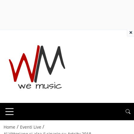
×
/
/
Home
Eventi Live
Al Vittoriano si alza il sipario su Artcity 2018