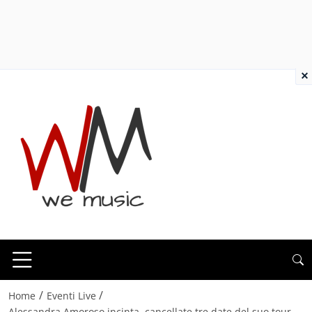
×
/
/
Home
Eventi Live
Alessandra Amoroso incinta, cancellate tre date del suo tour