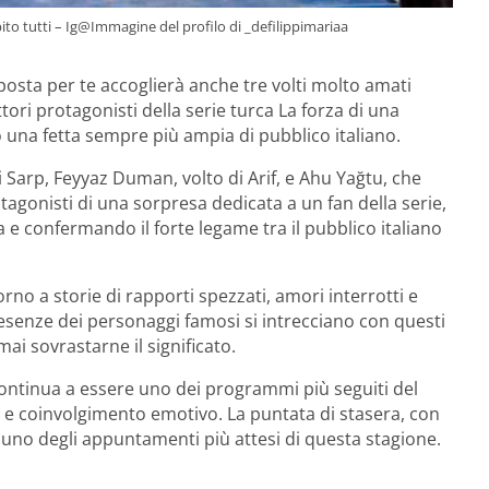
pito tutti – Ig@Immagine del profilo di _defilippimariaa
osta per te accoglierà anche tre volti molto amati
attori protagonisti della serie turca La forza di una
 una fetta sempre più ampia di pubblico italiano.
 Sarp, Feyyaz Duman, volto di Arif, e Ahu Yağtu, che
rotagonisti di una sorpresa dedicata a un fan della serie,
 e confermando il forte legame tra il pubblico italiano
rno a storie di rapporti spezzati, amori interrotti e
resenze dei personaggi famosi si intrecciano con questi
ai sovrastarne il significato.
 continua a essere uno dei programmi più seguiti del
o e coinvolgimento emotivo. La puntata di stasera, con
uno degli appuntamenti più attesi di questa stagione.