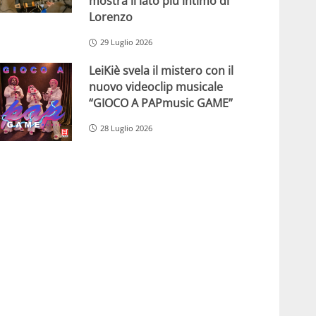
mostra il lato più intimo di
Lorenzo
29 Luglio 2026
LeiKiè svela il mistero con il
nuovo videoclip musicale
“GIOCO A PAPmusic GAME”
28 Luglio 2026