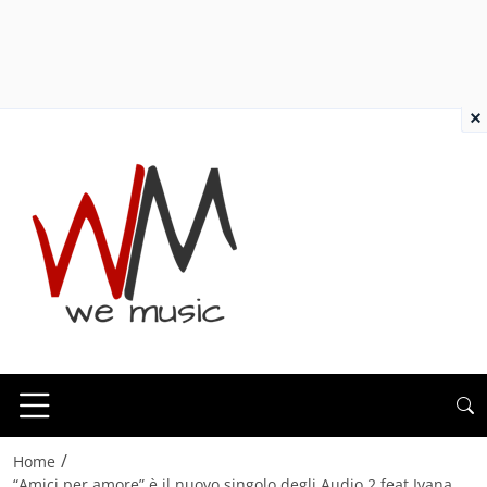
×
/
Home
“Amici per amore” è il nuovo singolo degli Audio 2 feat Ivana