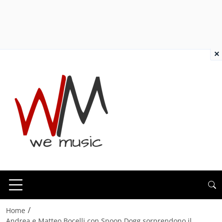
×
/
Home
Andrea e Matteo Bocelli con Snoop Dogg sorprendono il