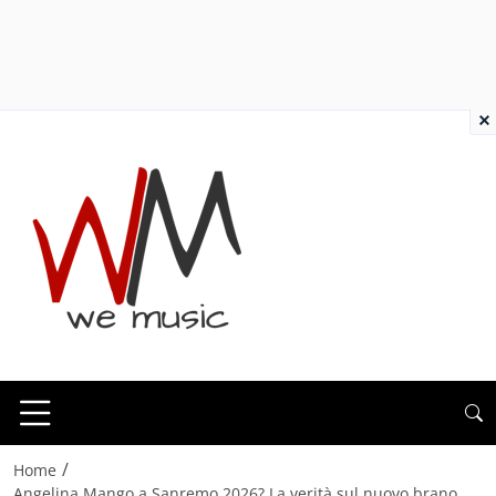
×
/
Home
Angelina Mango a Sanremo 2026? La verità sul nuovo brano