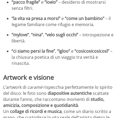
“pacco fragile”
e
“ioeio”
– desiderio di mostrarsi
senza filtri.
“la vita va presa a morsi”
e
“come un bambino”
– il
legame familiare come rifugio e memoria.
“mylove”
,
“nina”
,
“velo sugli occhi”
– introspezione e
libertà.
“ci siamo persi la fine”
,
“igloo”
e
“cosicosicosicosì”
–
la chiusura poetica di un viaggio tra verità e
rinascita.
Artwork e visione
L’artwork di
caramé
rispecchia perfettamente lo spirito
del disco: le foto sono
diapositive autentiche
scattate
durante l’anno, che raccontano momenti di
studio,
amicizia, composizione e quotidianità
.
Un
collage di ricordi e musica
, come un diario scritto a
mano, che custodisce la vita reale dell’artista dietro le