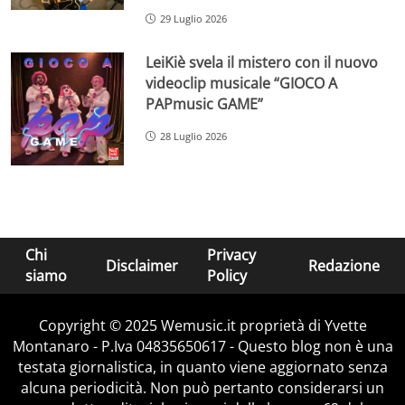
29 Luglio 2026
LeiKiè svela il mistero con il nuovo
videoclip musicale “GIOCO A
PAPmusic GAME”
28 Luglio 2026
Chi
Privacy
Disclaimer
Redazione
siamo
Policy
Copyright © 2025 Wemusic.it proprietà di Yvette
Montanaro - P.Iva 04835650617 - Questo blog non è una
testata giornalistica, in quanto viene aggiornato senza
alcuna periodicità. Non può pertanto considerarsi un