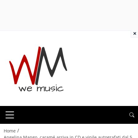
×
/
Home
Angelina Mango, caramé arriva in CD e vinile autografati dal 5