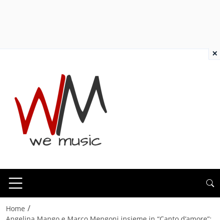
×
/
Home
Angelina Mango e Marco Mengoni insieme in “Canto d’amore”: