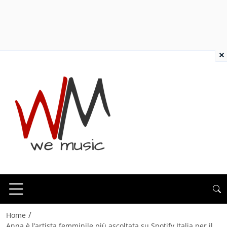
×
/
Home
Anna è l’artista femminile più ascoltata su Spotify Italia per il