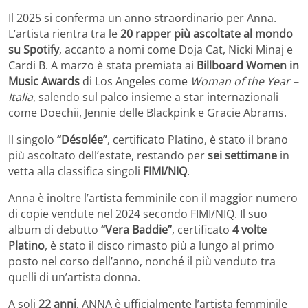
Il 2025 si conferma un anno straordinario per Anna.
L’artista rientra tra le
20 rapper più ascoltate al mondo
su Spotify
, accanto a nomi come Doja Cat, Nicki Minaj e
Cardi B. A marzo è stata premiata ai
Billboard Women in
Music Awards
di Los Angeles come
Woman of the Year –
Italia
, salendo sul palco insieme a star internazionali
come Doechii, Jennie delle Blackpink e Gracie Abrams.
Il singolo
“Désolée”
, certificato Platino, è stato il brano
più ascoltato dell’estate, restando per
sei settimane
in
vetta alla classifica singoli
FIMI/NIQ
.
Anna è inoltre l’artista femminile con il maggior numero
di copie vendute nel 2024 secondo FIMI/NIQ. Il suo
album di debutto
“Vera Baddie”
, certificato
4 volte
Platino
, è stato il disco rimasto più a lungo al primo
posto nel corso dell’anno, nonché il più venduto tra
quelli di un’artista donna.
A soli
22 anni
, ANNA è ufficialmente l’artista femminile