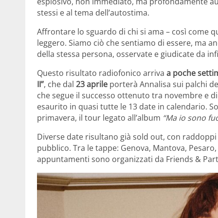
esplosivo, non immediato, ma profondamente aute
stessi e al tema dell’autostima.
Affrontare lo sguardo di chi si ama – così come q
leggero. Siamo ciò che sentiamo di essere, ma anch
della stessa persona, osservate e giudicate da infin
Questo risultato radiofonico arriva
a poche settim
II”
, che dal
23 aprile
porterà Annalisa sui palchi dei
che segue il successo ottenuto tra novembre e dic
esaurito in quasi tutte le 13 date in calendario. 
primavera, il tour legato all’album
“Ma io sono fu
Diverse date risultano già sold out, con raddopp
pubblico. Tra le tappe: Genova, Mantova, Pesaro, 
appuntamenti sono organizzati da Friends & Part