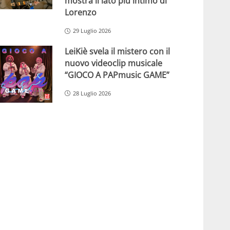
mostra il lato più intimo di
Lorenzo
29 Luglio 2026
LeiKiè svela il mistero con il
nuovo videoclip musicale
“GIOCO A PAPmusic GAME”
28 Luglio 2026