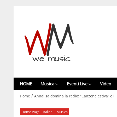
HOME
Musica
Eventi Live
Video
/
Home
Annalisa domina la radio: “Canzone estiva” è i
Home Page
Italiani
Musica