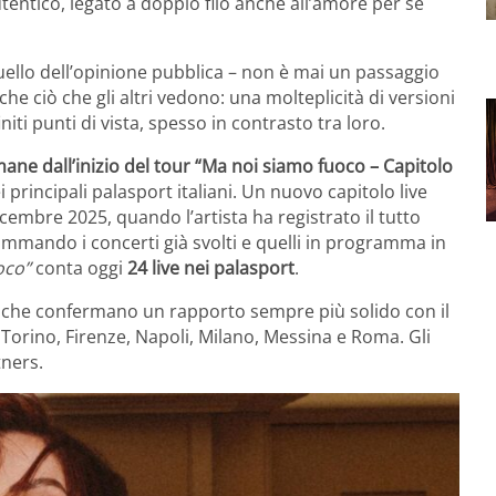
ntico, legato a doppio filo anche all’amore per sé
uello dell’opinione pubblica – non è mai un passaggio
e ciò che gli altri vedono: una molteplicità di versioni
iti punti di vista, spesso in contrasto tra loro.
ane dall’inizio del tour “Ma noi siamo fuoco – Capitolo
 principali palasport italiani. Un nuovo capitolo live
embre 2025, quando l’artista ha registrato il tutto
Sommando i concerti già svolti e quelli in programma in
oco”
conta oggi
24 live nei palasport
.
i che confermano un rapporto sempre più solido con il
Torino, Firenze, Napoli, Milano, Messina e Roma. Gli
ners.