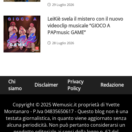
29 Luglio 2026
LeiKiè svela il mistero con il nuovo
videoclip musicale “GIOCO A
PAPmusic GAME”
28 Luglio 2026
Chi
Privacy
Disclaimer
Redazione
siamo
Policy
Copyright © 2025 Wemusic.it proprietà di Yvette
Montanaro - P.Iva 04835650617 - Questo blog non è una
testata giornalistica, in quanto viene aggiornato senza
alcuna periodicità. Non può pertanto considerarsi un
prodotto editoriale ai sensi della legge n. 62 del