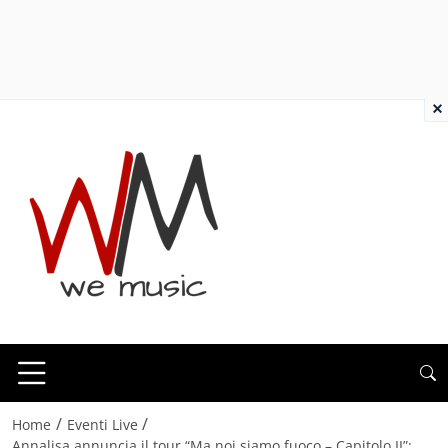
×
/
/
Home
Eventi Live
Annalisa annuncia il tour “Ma noi siamo fuoco – Capitolo II”: