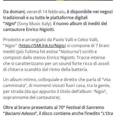
Da domani,
venerdì 14 febbraio
, è disponibile nei negozi
tradizionali e su tutte le piattaforme digitali
“
Nigio
”
(Sony Music Italy),
il nuovo album di inediti del
cantautore Enrico Nigiotti.
Prodotto e arrangiato da Paolo Valli e Celso Valli,
“
Nigio”
(
https://SMI.lnk.to/Nigio
) si compone di 7 brani
inediti (più l’ultima hit estiva “
Notturna”
) scritti e
composti dallo stesso Enrico Nigiotti. Tracce intense
che si caratterizzano per un sound forte ricco di assoli
di chitarra scandito dal ritmo della batteria.
Un album intimo, colloquiale e diretto che parla di “vita
camminata”, di momenti vissuti fuori casa, tra la gente,
per strada (da qui appunto il titolo dell’album
“Nigio
”,
soprannome del cantautore).
Oltre al brano presentato al 70° Festival di Sanremo
“
Baciami Adesso
”, il disco contiene anche l’inedito “
L’Ora