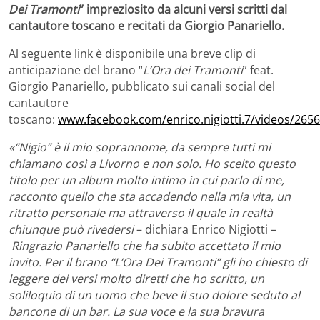
Dei Tramonti
” impreziosito da alcuni versi scritti dal
cantautore toscano e recitati da Giorgio Panariello.
Al seguente link è disponibile una breve clip di
anticipazione del brano “
L’Ora dei Tramonti
” feat.
Giorgio Panariello, pubblicato sui canali social del
cantautore
toscano:
www.facebook.com/enrico.nigiotti.7/videos/265
«“Nigio” è il mio soprannome, da sempre tutti mi
chiamano così a Livorno e non solo. Ho scelto questo
titolo per un album molto intimo in cui parlo di me,
racconto quello che sta accadendo nella mia vita, un
ritratto personale ma attraverso il quale in realtà
chiunque può rivedersi
– dichiara Enrico Nigiotti –
Ringrazio Panariello che ha subito accettato il mio
invito. Per il brano “L’Ora Dei Tramonti” gli ho chiesto di
leggere dei versi molto diretti che ho scritto, un
soliloquio di un uomo che beve il suo dolore seduto al
bancone di un bar. La sua voce e la sua bravura