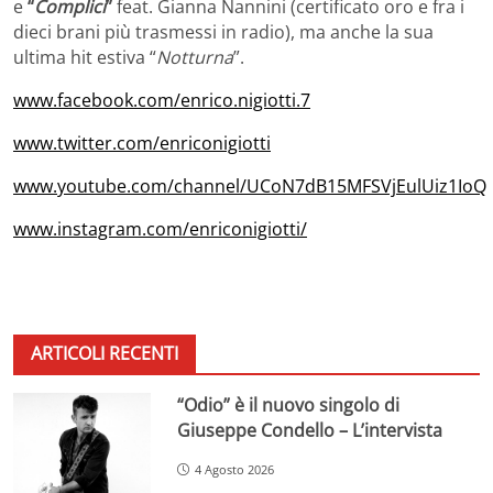
e
“
Complici
”
feat. Gianna Nannini (certificato oro e fra i
dieci brani più trasmessi in radio), ma anche la sua
ultima hit estiva “
Notturna
”.
www.facebook.com/enrico.nigiotti.7
www.twitter.com/enriconigiotti
www.youtube.com/channel/UCoN7dB15MFSVjEulUiz1IoQ
www.instagram.com/enriconigiotti/
ARTICOLI RECENTI
“Odio” è il nuovo singolo di
Giuseppe Condello – L’intervista
4 Agosto 2026