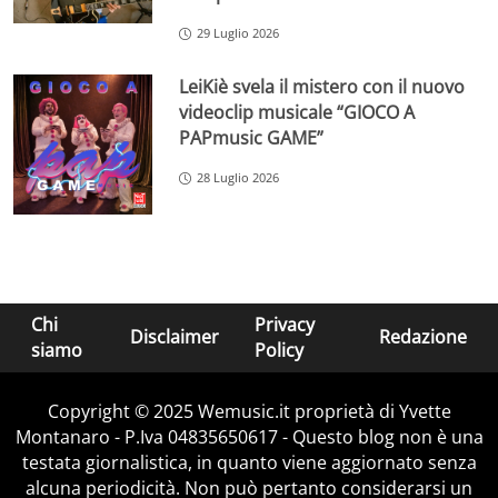
29 Luglio 2026
LeiKiè svela il mistero con il nuovo
videoclip musicale “GIOCO A
PAPmusic GAME”
28 Luglio 2026
Chi
Privacy
Disclaimer
Redazione
siamo
Policy
Copyright © 2025 Wemusic.it proprietà di Yvette
Montanaro - P.Iva 04835650617 - Questo blog non è una
testata giornalistica, in quanto viene aggiornato senza
alcuna periodicità. Non può pertanto considerarsi un