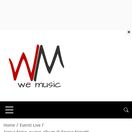
×
/
/
Home
Eventi Live
Arriva Nigio, nuovo album di Enrico Nigiotti