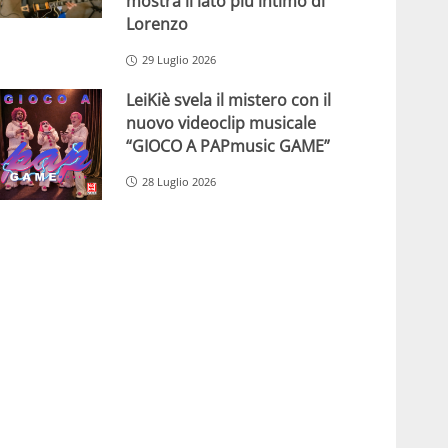
mostra il lato più intimo di
Lorenzo
29 Luglio 2026
LeiKiè svela il mistero con il
nuovo videoclip musicale
“GIOCO A PAPmusic GAME”
28 Luglio 2026