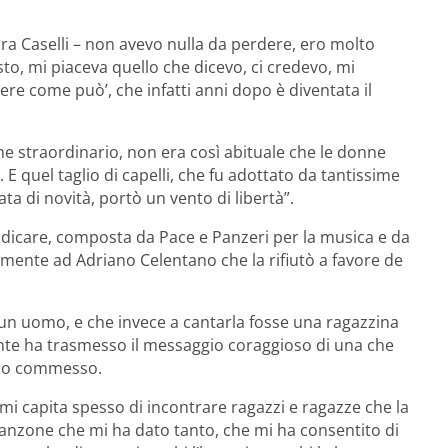
ra Caselli – non avevo nulla da perdere, ero molto
sto, mi piaceva quello che dicevo, ci credevo, mi
vere come può’, che infatti anni dopo è diventata il
 straordinario, non era così abituale che le donne
 quel taglio di capelli, che fu adottato da tantissime
ata di novità, portò un vento di libertà”.
dicare, composta da Pace e Panzeri per la musica e da
ialmente ad Adriano Celentano che la rifiutò a favore de
r un uomo, e che invece a cantarla fosse una ragazzina
nte ha trasmesso il messaggio coraggioso di una che
glio commesso.
i capita spesso di incontrare ragazzi e ragazze che la
canzone che mi ha dato tanto, che mi ha consentito di