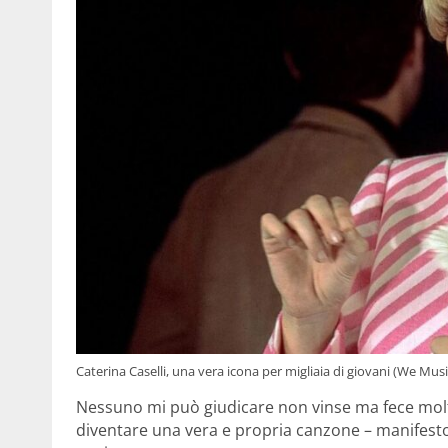
Caterina Caselli, una vera icona per migliaia di giovani (We Musi
Nessuno mi può giudicare non vinse ma fece molto 
diventare una vera e propria canzone – manifesto