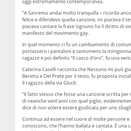
oggi estremamente contemporanea.
“A Sanremo andai molto tranquilla – ricorda anco
felice e difendevo quella canzone, mi piaceva il te
piaceva cantare la frase ‘ognuno ha il diritto di vi
manifesto del movimento gay.
In quel momento ci fu un cambiamento di costume
portassero i pantaloni e tantomeno la minigonna. E
ragazze e poi definito “Il casco d’oro”, fu una vent
Caterina Caselli racconta che Nessuno mi può giu
Beretta e Del Prete per il testo, fu proposta iniz
Il ragazzo della via Gluck:
“Il fatto stesso che fosse una canzone scritta pe
di neanche vent’anni con quel piglio, evidenteme
dice di non volere essere giudicata per uno sba
Continua ad essere nel cuore di molte persone e m
conoscono, che l’hanno ballata e cantata. È una 