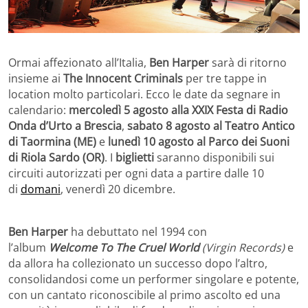
Ormai affezionato all’Italia,
Ben Harper
sarà di ritorno
insieme ai
The Innocent Criminals
per tre tappe in
location molto particolari. Ecco le date da segnare in
calendario:
mercoledì 5 agosto alla XXIX Festa di Radio
Onda d’Urto a Brescia
,
sabato 8 agosto al Teatro Antico
di Taormina (ME)
e
lunedì 10 agosto al Parco dei Suoni
di Riola Sardo (OR)
. I
biglietti
saranno disponibili sui
circuiti autorizzati per ogni data a partire dalle 10
di
domani
, venerdì 20 dicembre.
Ben Harper
ha debuttato nel 1994 con
l’album
Welcome To The Cruel World
(Virgin Records)
e
da allora ha collezionato un successo dopo l’altro,
consolidandosi come un performer singolare e potente,
con un cantato riconoscibile al primo ascolto ed una