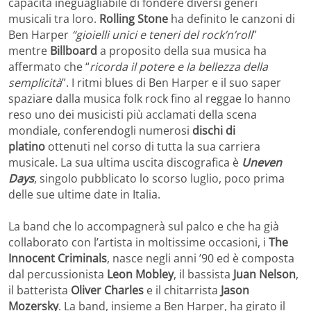
capacità ineguagliabile di fondere diversi generi
musicali tra loro.
Rolling Stone
ha definito le canzoni di
Ben Harper
“gioielli unici e teneri del rock’n’roll
”
mentre
Billboard
a proposito della sua musica ha
affermato che “
ricorda il potere e la bellezza della
semplicità
”. I ritmi blues di Ben Harper e il suo saper
spaziare dalla musica folk rock fino al reggae lo hanno
reso uno dei musicisti più acclamati della scena
mondiale, conferendogli numerosi
dischi di
platino
ottenuti nel corso di tutta la sua carriera
musicale. La sua ultima uscita discografica è
Uneven
Days
, singolo pubblicato lo scorso luglio, poco prima
delle sue ultime date in Italia.
La band che lo accompagnerà sul palco e che ha già
collaborato con l’artista in moltissime occasioni, i
The
Innocent Criminals
, nasce negli anni ’90 ed è composta
dal percussionista
Leon Mobley
, il bassista
Juan Nelson
,
il batterista
Oliver Charles
e il chitarrista
Jason
Mozersky
. La band, insieme a Ben Harper, ha girato il