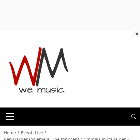
×
/
/
Home
Eventi Live
Ben Harper insieme ai The Innocent Criminals in Italia per 3