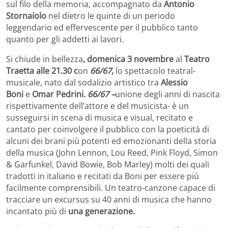
sul filo della memoria, accompagnato da
Antonio
Stornaiolo
nel dietro le quinte di un periodo
leggendario ed effervescente per il pubblico tanto
quanto per gli addetti ai lavori.
Si chiude in bellezza
, domenica 3 novembre
al
Teatro
Traetta alle 21.30 c
on
66/67
,
lo spettacolo teatral-
musicale, nato dal sodalizio artistico tra
Alessio
Boni
e
Omar Pedrini.
66/67 –
unione degli anni di nascita
rispettivamente dell’attore e del musicista- è un
susseguirsi in scena di musica e visual, recitato e
cantato per coinvolgere il pubblico con la poeticità di
alcuni dei
brani più potenti ed emozionanti della storia
della musica (John Lennon, Lou Reed, Pink Floyd, Simon
& Garfunkel, David Bowie, Bob Marley) molti dei quali
tradotti in italiano e recitati da Boni per essere più
facilmente comprensibili. Un teatro-canzone capace di
tracciare un excursus su 40 anni di musica che hanno
incantato più di
una generazione.