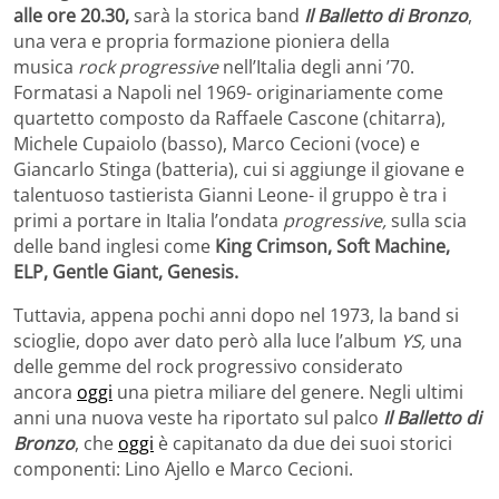
alle ore 20.30,
sarà la storica band
Il Balletto di Bronzo
,
una vera e propria formazione pioniera della
musica
rock progressive
nell’Italia degli anni ’70.
Formatasi a Napoli nel 1969- originariamente come
quartetto composto da Raffaele Cascone (chitarra),
Michele Cupaiolo (basso), Marco Cecioni (voce) e
Giancarlo Stinga (batteria), cui si aggiunge il giovane e
talentuoso tastierista Gianni Leone- il gruppo è tra i
primi a portare in Italia l’ondata
progressive,
sulla scia
delle band inglesi come
King Crimson, Soft Machine,
ELP, Gentle Giant, Genesis.
Tuttavia, appena pochi anni dopo nel 1973, la band si
scioglie, dopo aver dato però alla luce l’album
YS,
una
delle gemme del rock progressivo considerato
ancora
oggi
una pietra miliare del genere. Negli ultimi
anni una nuova veste ha riportato sul palco
Il Balletto di
Bronzo
, che
oggi
è capitanato da due dei suoi storici
componenti: Lino Ajello e Marco Cecioni.