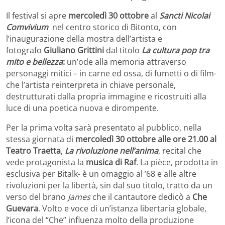
Il festival si apre
mercoledì 30 ottobre
al
Sancti Nicolai
Comvivium
nel centro storico di Bitonto, con
l’inaugurazione della mostra dell’artista e
fotografo
Giuliano Grittini
dal titolo
La cultura pop tra
mito e bellezza
:
un’ode alla memoria attraverso
personaggi mitici – in carne ed ossa, di fumetti o di film-
che l’artista reinterpreta in chiave personale,
destrutturati dalla propria immagine e ricostruiti alla
luce di una poetica nuova e dirompente.
Per la prima volta sarà presentato al pubblico, nella
stessa giornata di
mercoledì 30 ottobre alle ore 21.00 al
Teatro Traetta
,
La rivoluzione nell’anima
, recital che
vede protagonista la
musica di Raf
. La pièce, prodotta
in
esclusiva per Bitalk- è un omaggio al ’68 e alle altre
rivoluzioni per la libertà, sin dal suo titolo, tratto da un
verso del brano
James
che il cantautore dedicò a
Che
Guevara
. Volto e voce di un’istanza libertaria globale,
l’icona del “Che” influenza molto della produzione