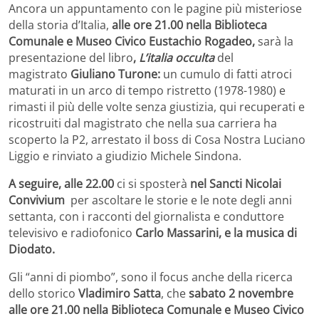
Ancora un appuntamento con le pagine più misteriose
della storia d’Italia,
alle ore 21.00 nella Biblioteca
Comunale e Museo Civico Eustachio Rogadeo,
sarà la
presentazione del libro
,
L’italia occulta
del
magistrato
Giuliano Turone:
un cumulo di fatti atroci
maturati in un arco di tempo ristretto (1978-1980) e
rimasti il più delle volte senza giustizia, qui recuperati e
ricostruiti dal magistrato che nella sua carriera ha
scoperto la P2, arrestato il boss di Cosa Nostra Luciano
Liggio e rinviato a giudizio Michele Sindona.
A seguire, alle 22.00
ci si sposterà
nel Sancti Nicolai
Convivium
per ascoltare le storie e le note degli anni
settanta, con i racconti del giornalista e conduttore
televisivo e radiofonico
Carlo Massarini, e la musica di
Diodato.
Gli “anni di piombo”, sono il focus anche della ricerca
dello storico
Vladimiro Satta
, che
sabato 2 novembre
alle ore 21.00 nella Biblioteca Comunale e Museo Civico