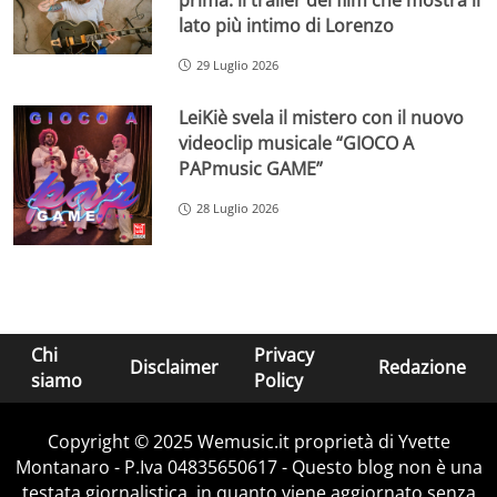
lato più intimo di Lorenzo
29 Luglio 2026
LeiKiè svela il mistero con il nuovo
videoclip musicale “GIOCO A
PAPmusic GAME”
28 Luglio 2026
Chi
Privacy
Disclaimer
Redazione
siamo
Policy
Copyright © 2025 Wemusic.it proprietà di Yvette
Montanaro - P.Iva 04835650617 - Questo blog non è una
testata giornalistica, in quanto viene aggiornato senza