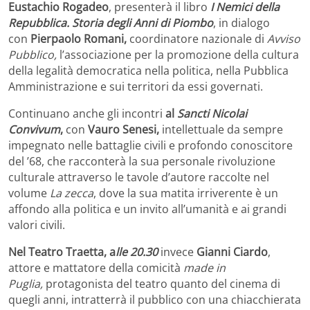
Eustachio Rogadeo
, presenterà il libro
I Nemici della
Repubblica. Storia degli Anni di Piombo
, in dialogo
con
Pierpaolo Romani,
coordinatore nazionale di
Avviso
Pubblico,
l’associazione per la promozione della cultura
della legalità democratica nella politica, nella Pubblica
Amministrazione e sui territori da essi governati.
Continuano anche gli incontri
al
Sancti Nicolai
Convivum
,
con
Vauro Senesi,
intellettuale da sempre
impegnato nelle battaglie civili e profondo conoscitore
del ’68, che racconterà la sua personale rivoluzione
culturale attraverso le tavole d’autore raccolte nel
volume
La zecca
, dove la sua matita irriverente è un
affondo alla politica e un invito all’umanità e ai grandi
valori civili.
Nel Teatro Traetta, a
lle 20.30
invece
Gianni Ciardo
,
attore e mattatore della comicità
made in
Puglia,
protagonista del teatro quanto del cinema di
quegli anni, intratterrà il pubblico con una chiacchierata