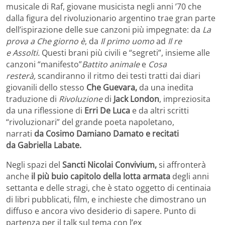
musicale di Raf, giovane musicista negli anni ’70 che
dalla figura del rivoluzionario argentino trae gran parte
dell’ispirazione delle sue canzoni più impegnate: da
La
prova a
Che giorno è
, da
Il primo uomo
ad
Il re
e
Assolti.
Questi brani più civili e “segreti”, insieme alle
canzoni “manifesto”
Battito animale
e
Cosa
resterà,
scandiranno il ritmo dei testi tratti dai diari
giovanili dello stesso
Che Guevara,
da una inedita
traduzione di
Rivoluzione
di
Jack London
, impreziosita
da una riflessione di
Erri De Luca
e da altri scritti
“rivoluzionari” del grande poeta napoletano,
narrati
da
Cosimo Damiano Damato
e recitati
da
Gabriella Labate.
Negli spazi del
Sancti Nicolai Convivium,
si affronterà
anche
il più buio capitolo della lotta armata
degli anni
settanta e delle stragi, che è stato oggetto di centinaia
di libri pubblicati, film, e inchieste che dimostrano un
diffuso e ancora vivo desiderio di sapere. Punto di
partenza per il talk sul tema con l’ex