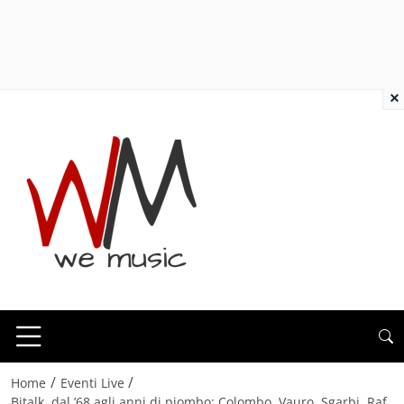
×
/
/
Home
Eventi Live
Bitalk, dal ’68 agli anni di piombo: Colombo, Vauro, Sgarbi, Raf