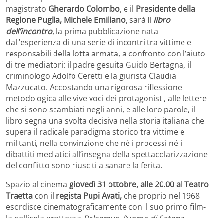
magistrato
Gherardo Colombo
, e il
Presidente della
Regione Puglia, Michele Emiliano
, sarà Il
libro
dell’incontro
, la prima pubblicazione nata
dall’esperienza di una serie di incontri tra vittime e
responsabili della lotta armata, a confronto
con l’aiuto
di tre mediatori: il padre gesuita Guido Bertagna, il
criminologo Adolfo Ceretti e la giurista Claudia
Mazzucato. Accostando una rigorosa riflessione
metodologica alle vive voci dei protagonisti, alle lettere
che si sono scambiati negli anni, e alle loro parole, il
libro segna una svolta decisiva nella storia italiana che
supera il radicale paradigma storico tra vittime e
militanti, nella convinzione che né i processi né i
dibattiti mediatici all’insegna della spettacolarizzazione
del conflitto sono riusciti a sanare la ferita.
Spazio al cinema
giovedì
31 ottobre, alle 20.00 al Teatro
Traetta
con il
regista Pupi Avati,
che proprio nel 1968
esordisce cinematograficamente con il suo primo film-
la pellicola grottesca
Balsamus, l’uomo di Satana
–