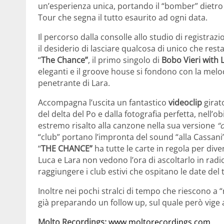
un’esperienza unica, portando il “bomber” dietro all
Tour che segna il tutto esaurito ad ogni data.
Il percorso dalla consolle allo studio di registrazi
il desiderio di lasciare qualcosa di unico che resta
“
The Chance”
, il primo singolo di
Bobo Vieri with 
eleganti e il groove house si fondono con la melo
penetrante di Lara.
Accompagna l’uscita un fantastico
videoclip
girat
del delta del Po e dalla fotografia perfetta, nell’
estremo risalto alla canzone nella sua versione
“o
“club” portano l’impronta del sound “alla Cassani”
“
THE CHANCE”
ha tutte le carte in regola per di
Luca e Lara­­­ non vedono l’ora di ascoltarlo in ra
raggiungere i club estivi che ospitano le date del 
Inoltre nei pochi stralci di tempo che riescono a “
già preparando un follow up, sul quale però vige a
Molto Recordings:
www.moltorecordings.com