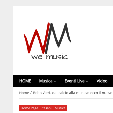
HOME
Musica
Eventi Live
Video
/
Home
Bobo Vieri, dal calcio alla musica: ecco il nuov
Home Page
Italiani
Musica