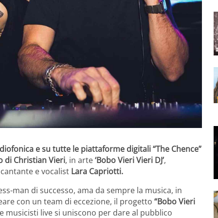
diofonica e su tutte le piattaforme digitali “The Chence”
o di Christian Vieri
, in arte
‘Bobo Vieri Vieri DJ’
,
a cantante e vocalist
Lara Capriotti.
ness-man di successo, ama da sempre la musica, in
reare con un team di eccezione, il progetto
“Bobo Vieri
 musicisti live si uniscono per dare al pubblico