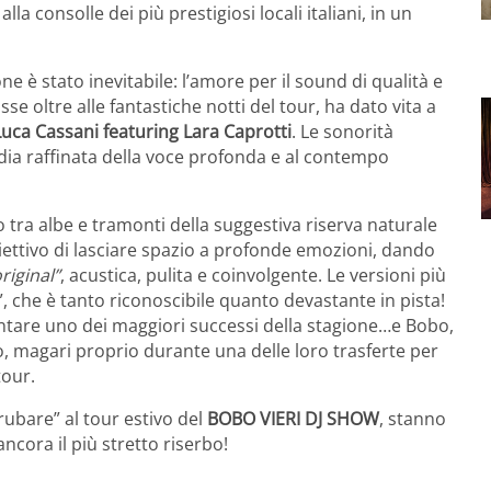
a consolle dei più prestigiosi locali italiani, in un
one è stato inevitabile: l’amore per il sound di qualità e
sse oltre alle fantastiche notti del tour, ha dato vita a
Luca Cassani featuring Lara Caprotti
. Le sonorità
dia raffinata della voce profonda e al contempo
o tra albe e tramonti della suggestiva riserva naturale
obiettivo di lasciare spazio a profonde emozioni, dando
riginal”
, acustica, pulita e coinvolgente. Le versioni più
, che è tanto riconoscibile quanto devastante in pista!
ventare uno dei maggiori successi della stagione…e Bobo,
dio, magari proprio durante una delle loro trasferte per
tour.
rubare” al tour estivo del
BOBO VIERI DJ SHOW
, stanno
ncora il più stretto riserbo!