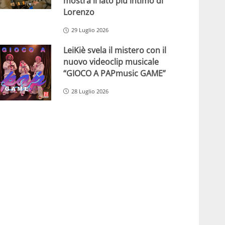
mostra il lato più intimo di
Lorenzo
29 Luglio 2026
LeiKiè svela il mistero con il
nuovo videoclip musicale
“GIOCO A PAPmusic GAME”
28 Luglio 2026