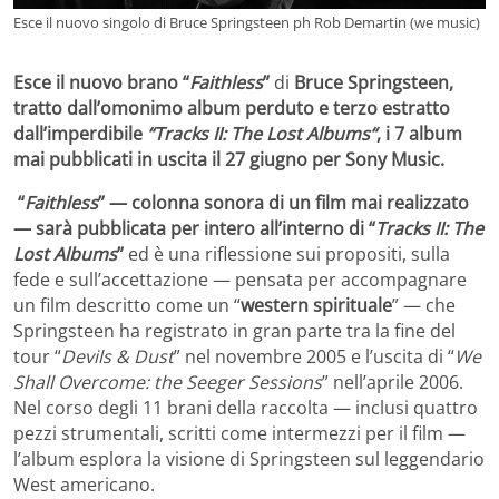
Esce il nuovo singolo di Bruce Springsteen ph Rob Demartin (we music)
Esce il nuovo brano “
Faithless
”
di
Bruce Springsteen,
tratto dall’omonimo album perduto e terzo estratto
dall’imperdibile
“
Tracks II: The Lost Albums
“
,
i 7 album
mai pubblicati in uscita il 27 giugno per Sony Music
.
“
Faithless
” — colonna sonora di un film mai realizzato
— sarà pubblicata per intero all’interno di “
Tracks II: The
Lost Albums
”
ed è una riflessione sui propositi, sulla
fede e sull’accettazione — pensata per accompagnare
un film descritto come un “
western spirituale
” — che
Springsteen ha registrato in gran parte tra la fine del
tour “
Devils & Dust
” nel novembre 2005 e l’uscita di “
We
Shall Overcome: the Seeger Sessions
” nell’aprile 2006.
Nel corso degli 11 brani della raccolta — inclusi quattro
pezzi strumentali, scritti come intermezzi per il film —
l’album esplora la visione di Springsteen sul leggendario
West americano.