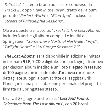
“
Faithless
” è il terzo brano ad essere condiviso da
“
Tracks II
”, dopo “
Rain in the River
”, tratto dall’album
perduto “
Perfect World
” e “
Blind Spot
”, incluso in
“
Streets of Philadelphia Sessions
”.
Oltre a queste tre raccolte, “
Tracks II: The Lost Albums
”
includerà anche gli album completi e inediti di
Springsteen: “
Somewhere North of Nashville
”, “
Inyo
”,
“
Twilight Hours
” e “
LA Garage Sessions ’83
”.
“
The Lost Albums
” sarà disponibile in edizione limitata
in formato
9 LP, 7 CD e digitale
, con packaging distintivo
per ciascun album inedito e un
libro rilegato in tessuto
di 100 pagine
che include
foto d’archivio rare
, note
dettagliate su ogni album scritte dal saggista Erik
Flannigan e una presentazione personale del progetto
firmata da Springsteen stesso.
Uscirà il 27 giugno anche il set “
Lost And Found:
Selections from The Lost Albums
“, con
20 brani