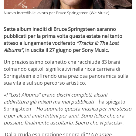
Nuovo incredibile lavoro per Bruce Springsteen (We Music)
Sette album inediti di Bruce Springsteen saranno
pubblicati per la prima volta questa estate nel tanto
atteso e lungamente vociferato
“Tracks II: The Lost
Albums”
, in uscita il 27 giugno per Sony Music.
Un preziosissimo cofanetto che racchiude 83 brani
colmando capitoli significativi nella ricca carriera di
Springsteen e offrendo una preziosa panoramica sulla
sua vita e sul suo percorso artistico.
«I “Lost Albums” erano dischi completi, alcuni
addirittura già mixati ma mai pubblicati
– ha spiegato
Springsteen –
Ho suonato questa musica per me stesso
e per alcuni amici intimi per anni. Sono felice che ora
possiate finalmente ascoltarla. Spero che vi piaccia».
Dalla cruda esplorazione sonora di “
LA Garage