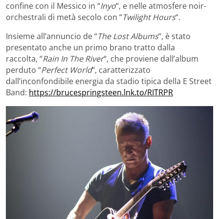
confine con il Messico in “
Inyo
“, e nelle atmosfere noir-
orchestrali di metà secolo con “
Twilight Hours
“.
Insieme all’annuncio de “
The Lost Albums
“, è stato
presentato anche un primo brano tratto dalla
raccolta, “
Rain In The River
“, che proviene dall’album
perduto “
Perfect World
“, caratterizzato
dall’inconfondibile energia da stadio tipica della E Street
Band:
https://brucespringsteen.lnk.to/RITRPR