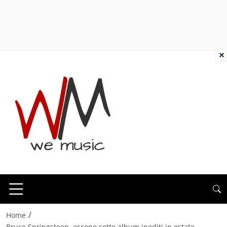
×
/
Home
Bruce Springsteen, escono sette album inediti in estate