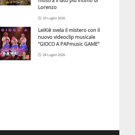
mostra il lato più intimo di
Lorenzo
29 Luglio 2026
LeiKiè svela il mistero con il
nuovo videoclip musicale
“GIOCO A PAPmusic GAME”
28 Luglio 2026