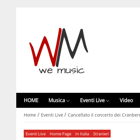
HOME
Musica
Eventi Live
Video
/
/
Home
Eventi Live
Cancellato il concerto dei Cranber
Eventi Live
Home Page
In Italia
Stranieri