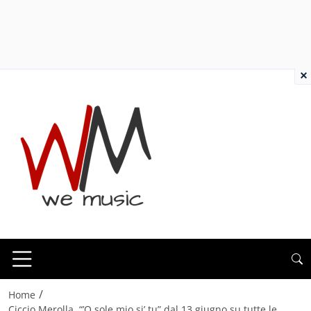
×
/
Home
Ciccio Merolla, “’O sole mio si’ tu” dal 13 giugno su tutte le