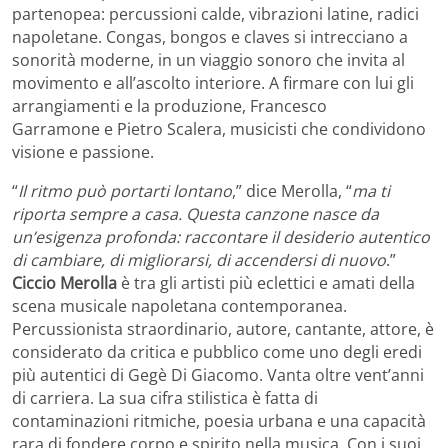
partenopea
:
percussioni calde, vibrazioni latine, radici
napoletane
. Congas, bongos e claves si intrecciano a
sonorità moderne,
in un viaggio sonoro che invita al
movimento e all’ascolto interiore
. A firmare con lui gli
arrangiamenti e la produzione,
Francesco
Garramone
e
Pietro Scalera
, musicisti che condividono
visione e passione.
“
Il ritmo può portarti lontano
,” dice Merolla, “
ma ti
riporta sempre a casa. Questa canzone nasce da
un’esigenza profonda: raccontare il desiderio autentico
di cambiare, di migliorarsi, di accendersi di nuovo
.”
Ciccio Merolla
è tra gli artisti più eclettici e amati della
scena musicale napoletana contemporanea.
Percussionista straordinario, autore, cantante, attore, è
considerato da critica e pubblico come uno degli eredi
più autentici di Gegè Di Giacomo. Vanta oltre vent’anni
di carriera. La sua cifra stilistica è fatta di
contaminazioni ritmiche, poesia urbana e una capacità
rara di fondere corpo e spirito nella musica. Con i suoi