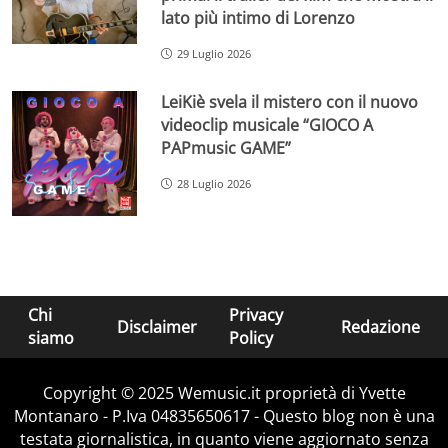
lato più intimo di Lorenzo
29 Luglio 2026
LeiKiè svela il mistero con il nuovo
videoclip musicale “GIOCO A
PAPmusic GAME”
28 Luglio 2026
Chi
Privacy
Disclaimer
Redazione
siamo
Policy
Copyright © 2025 Wemusic.it proprietà di Yvette
Montanaro - P.Iva 04835650617 - Questo blog non è una
testata giornalistica, in quanto viene aggiornato senza