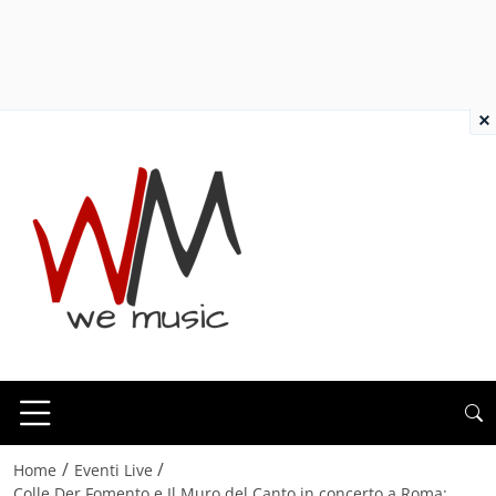
×
/
/
Home
Eventi Live
Colle Der Fomento e Il Muro del Canto in concerto a Roma: