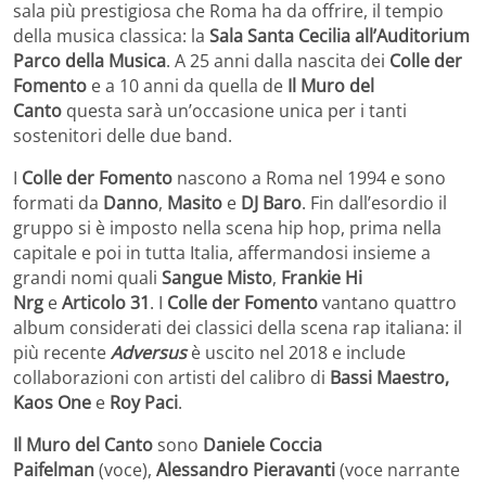
sala più prestigiosa che Roma ha da offrire, il tempio
della musica classica: la
Sala Santa Cecilia all’Auditorium
Parco della Musica
. A 25 anni dalla nascita dei
Colle der
Fomento
e a 10 anni da quella de
Il Muro del
Canto
questa sarà un’occasione unica per i tanti
sostenitori delle due band.
I
Colle der Fomento
nascono a Roma nel 1994 e sono
formati da
Danno
,
Masito
e
DJ Baro
. Fin dall’esordio il
gruppo si è imposto nella scena hip hop, prima nella
capitale e poi in tutta Italia, affermandosi insieme a
grandi nomi quali
Sangue Misto
,
Frankie Hi
Nrg
e
Articolo 31
. I
Colle der Fomento
vantano quattro
album considerati dei classici della scena rap italiana: il
più recente
Adversus
è uscito nel 2018 e include
collaborazioni con artisti del calibro di
Bassi Maestro,
Kaos One
e
Roy Paci
.
Il Muro del Canto
sono
Daniele Coccia
Paifelman
(voce),
Alessandro Pieravanti
(voce narrante