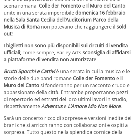
scena romana,
Colle der Fomento
e
Il Muro del Canto
,
unite in una serata imperdibile
domenica 16 febbraio
nella Sala Santa Cecilia dell’Auditorium Parco della
Musica di Roma
non potevano che raggiungere il
sold
out
!
I
biglietti non sono più disponibili sui circuiti di vendita
ufficiali
; come sempre, Barley Arts
sconsiglia di affidarsi
a piattaforme di vendita non autorizzate
.
Brutti Sporchi e Cattivi
è una serata in cui la musica e le
storie delle due band romane
Colle der Fomento
e
Il
Muro del
Canto
si fonderanno per un racconto crudo e
appassionato della città. Entrambe proporranno pezzi
di repertorio ed estratti dei loro ultimi lavori in studio,
rispettivamente
Adversus
e
L’Amore Mio Non More
.
Sarà un concerto ricco di sorprese e versioni inedite dei
brani che si arricchiranno con collaborazioni e ospiti a
sorpresa. Tutto questo nella splendida cornice della