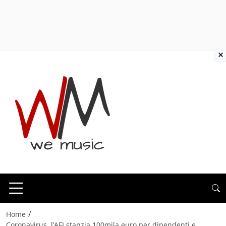
×
/
Home
Coronavirus, l’AFI stanzia 100mila euro per dipendenti e