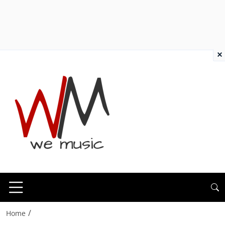
×
/
Home