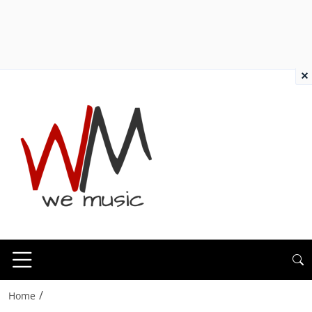
×
/
Home