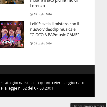
mostra il lato più intimo di
Lorenzo
29 Luglio 2026
LeiKiè svela il mistero con il
nuovo videoclip musicale
“GIOCO A PAPmusic GAME”
28 Luglio 2026
stata giornalistica, in quanto viene aggiornato
lla legge n. 62 del 07.03.2001
Change privacy settings