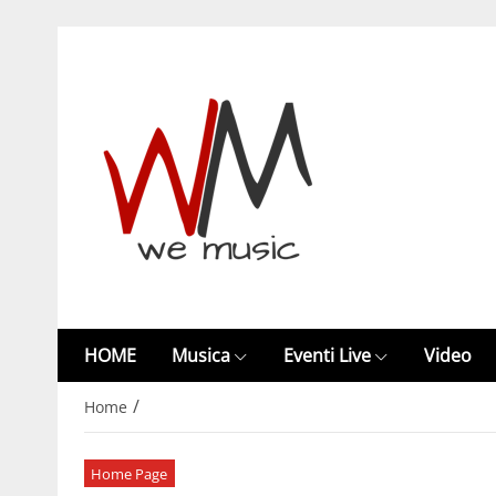
HOME
Musica
Eventi Live
Video
/
Home
Home Page