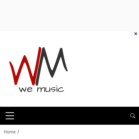
×
/
Home