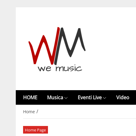
HOME
Musica
Eventi Live
Video
/
Home
Home Page