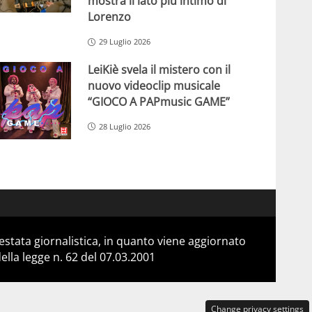
mostra il lato più intimo di
Lorenzo
29 Luglio 2026
LeiKiè svela il mistero con il
nuovo videoclip musicale
“GIOCO A PAPmusic GAME”
28 Luglio 2026
stata giornalistica, in quanto viene aggiornato
lla legge n. 62 del 07.03.2001
Change privacy settings